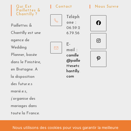
onglet
onglet
onglet
Qui Est
Contact
Nous Suivre
Paillettes &
Chantilly ?
Téléph
one :
Paillettes &
06.59.2
Chantilly est une
6.79.56
S’ouvre
agence de
dans
E-
Wedding
un
mail :
S’ouvre
Planner, basée
camille
nouvel
dans
@paille
dans le Finistère,
onglet
ttesetc
un
en Bretagne. A
S’ouvre
hantilly.
nouvel
S’ouvre
com
la disposition
dans
dans
onglet
des futur.e.s
un
votre
marié.e.s,
application
nouvel
j’organise des
onglet
mariages dans
toute la France.
Nous utilisons des cookies pour vous garantir la meilleure