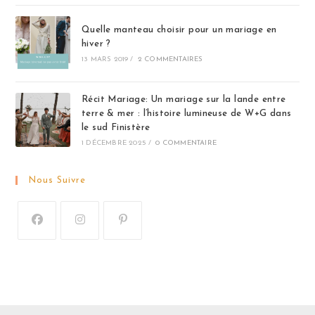
Quelle manteau choisir pour un mariage en
hiver ?
13 MARS 2019
/
2 COMMENTAIRES
Récit Mariage: Un mariage sur la lande entre
terre & mer : l’histoire lumineuse de W+G dans
le sud Finistère
1 DÉCEMBRE 2025
/
0 COMMENTAIRE
Nous Suivre
S’ouvre
S’ouvre
S’ouvre
dans
dans
dans
un
un
un
nouvel
nouvel
nouvel